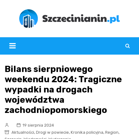
Skip
to
content
Bilans sierpniowego
weekendu 2024: Tragiczne
wypadki na drogach
województwa
zachodniopomorskiego
19 sierpnia 2024
,
,
,
,
Aktualności
Drogi w powiecie
Kronika policyjna
Region