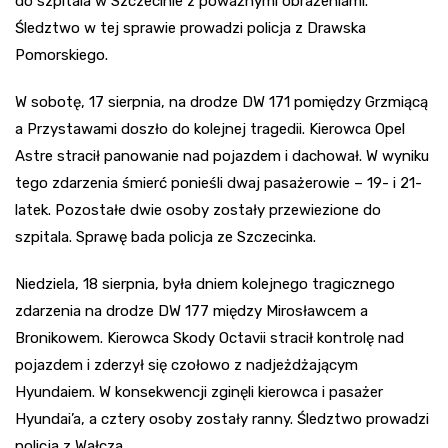
do szpitala w Szczecinie z poważnymi obrażeniami.
Śledztwo w tej sprawie prowadzi policja z Drawska
Pomorskiego.
W sobotę, 17 sierpnia, na drodze DW 171 pomiędzy Grzmiącą
a Przystawami doszło do kolejnej tragedii. Kierowca Opel
Astre stracił panowanie nad pojazdem i dachował. W wyniku
tego zdarzenia śmierć ponieśli dwaj pasażerowie – 19- i 21-
latek. Pozostałe dwie osoby zostały przewiezione do
szpitala. Sprawę bada policja ze Szczecinka.
Niedziela, 18 sierpnia, była dniem kolejnego tragicznego
zdarzenia na drodze DW 177 między Mirosławcem a
Bronikowem. Kierowca Skody Octavii stracił kontrolę nad
pojazdem i zderzył się czołowo z nadjeżdżającym
Hyundaiem. W konsekwencji zginęli kierowca i pasażer
Hyundai’a, a cztery osoby zostały ranny. Śledztwo prowadzi
policja z Wałcza.