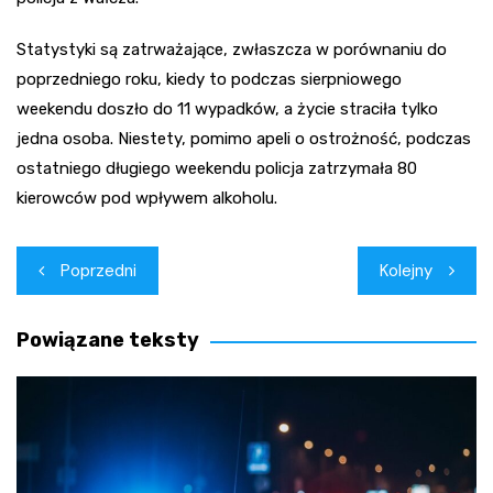
Statystyki są zatrważające, zwłaszcza w porównaniu do
poprzedniego roku, kiedy to podczas sierpniowego
weekendu doszło do 11 wypadków, a życie straciła tylko
jedna osoba. Niestety, pomimo apeli o ostrożność, podczas
ostatniego długiego weekendu policja zatrzymała 80
kierowców pod wpływem alkoholu.
Nawigacja
Poprzedni
Kolejny
wpisu
Powiązane teksty