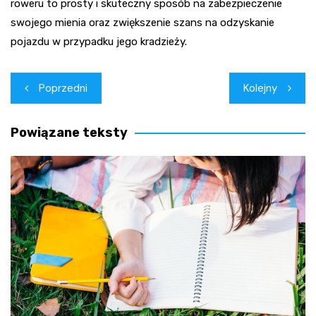
roweru to prosty i skuteczny sposób na zabezpieczenie
swojego mienia oraz zwiększenie szans na odzyskanie
pojazdu w przypadku jego kradzieży.
Nawigacja
Poprzedni
Kolejny
wpisu
Powiązane teksty