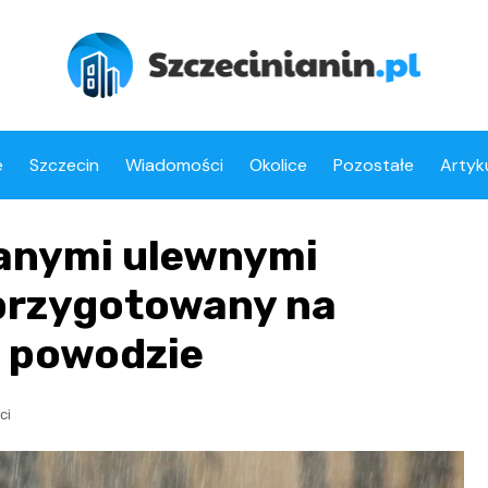
e
Szczecin
Wiadomości
Okolice
Pozostałe
Artyk
anymi ulewnymi
 przygotowany na
i powodzie
ci