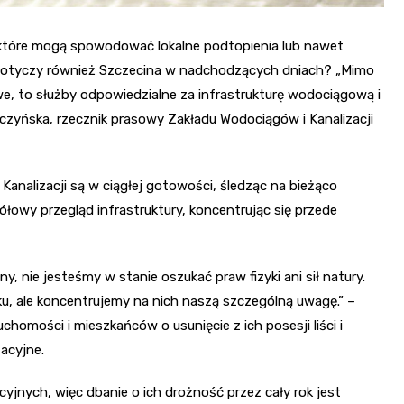
, które mogą spowodować lokalne podtopienia lub nawet
dotyczy również Szczecina w nadchodzących dniach? „Mimo
e, to służby odpowiedzialne za infrastrukturę wodociągową i
eczyńska, rzecznik prasowy Zakładu Wodociągów i Kanalizacji
analizacji są w ciągłej gotowości, śledząc na bieżąco
łowy przegląd infrastruktury, koncentrując się przede
 nie jesteśmy w stanie oszukać praw fizyki ani sił natury.
u, ale koncentrujemy na nich naszą szczególną uwagę.” –
homości i mieszkańców o usunięcie z ich posesji liści i
zacyjne.
yjnych, więc dbanie o ich drożność przez cały rok jest