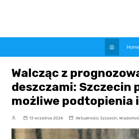
Skip
to
content
Hom
Walcząc z prognozow
deszczami: Szczecin
możliwe podtopienia 
,
,
13 września 2024
Aktualności
Szczecin
Wiadomoś