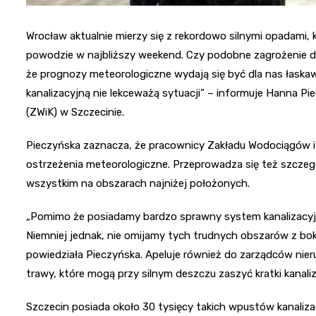
Wrocław aktualnie mierzy się z rekordowo silnymi opadami
powodzie w najbliższy weekend. Czy podobne zagrożenie 
że prognozy meteorologiczne wydają się być dla nas łaskaw
kanalizacyjną nie lekceważą sytuacji” – informuje Hanna Pi
(ZWiK) w Szczecinie.
Pieczyńska zaznacza, że pracownicy Zakładu Wodociągów i K
ostrzeżenia meteorologiczne. Przeprowadza się też szczegó
wszystkim na obszarach najniżej położonych.
„Pomimo że posiadamy bardzo sprawny system kanalizacyjny,
Niemniej jednak, nie omijamy tych trudnych obszarów z bok
powiedziała Pieczyńska. Apeluje również do zarządców nieruc
trawy, które mogą przy silnym deszczu zaszyć kratki kanali
Szczecin posiada około 30 tysięcy takich wpustów kanalizac