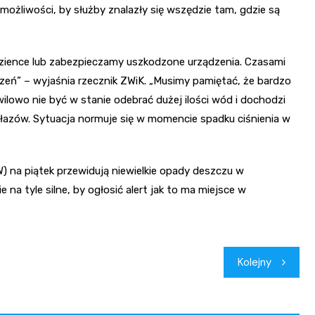
żliwości, by służby znalazły się wszędzie tam, gdzie są
dzience lub zabezpieczamy uszkodzone urządzenia. Czasami
eń” – wyjaśnia rzecznik ZWiK. „Musimy pamiętać, że bardzo
lowo nie być w stanie odebrać dużej ilości wód i dochodzi
włazów. Sytuacja normuje się w momencie spadku ciśnienia w
) na piątek przewidują niewielkie opady deszczu w
 na tyle silne, by ogłosić alert jak to ma miejsce w
Kolejny