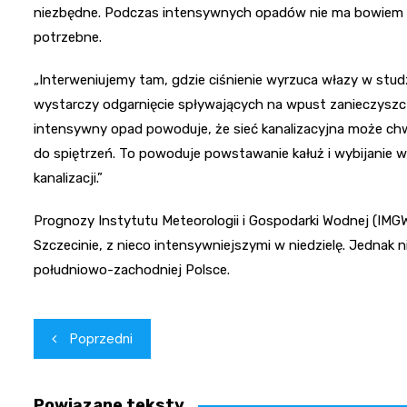
niezbędne. Podczas intensywnych opadów nie ma bowiem mo
potrzebne.
„Interweniujemy tam, gdzie ciśnienie wyrzuca włazy w stu
wystarczy odgarnięcie spływających na wpust zanieczyszcz
intensywny opad powoduje, że sieć kanalizacyjna może chwi
do spiętrzeń. To powoduje powstawanie kałuż i wybijanie 
kanalizacji.”
Prognozy Instytutu Meteorologii i Gospodarki Wodnej (IMGW
Szczecinie, z nieco intensywniejszymi w niedzielę. Jednak nie
południowo-zachodniej Polsce.
Nawigacja
Poprzedni
wpisu
Powiązane teksty