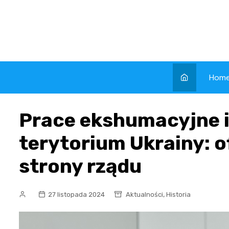
Skip
to
content
Hom
Prace ekshumacyjne 
terytorium Ukrainy: o
strony rządu
,
27 listopada 2024
Aktualności
Historia