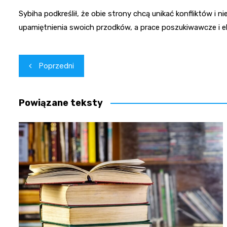
Sybiha podkreślił, że obie strony chcą unikać konfliktów i
upamiętnienia swoich przodków, a prace poszukiwawcze i e
Nawigacja
Poprzedni
wpisu
Powiązane teksty