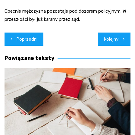
Obecnie mężczyzna pozostaje pod dozorem policyjnym. W
przeszłości był już karany przez sąd.
Nawigacja
Poprzedni
Kolejny
wpisu
Powiązane teksty