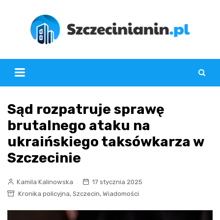
Skip
to
content
Sąd rozpatruje sprawę
brutalnego ataku na
ukraińskiego taksówkarza w
Szczecinie
Kamila Kalinowska
17 stycznia 2025
,
,
Kronika policyjna
Szczecin
Wiadomości