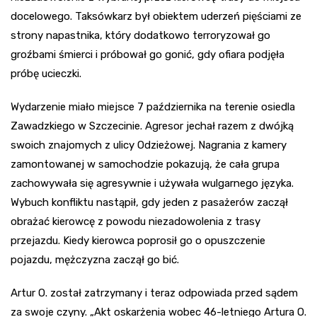
docelowego. Taksówkarz był obiektem uderzeń pięściami ze
strony napastnika, który dodatkowo terroryzował go
groźbami śmierci i próbował go gonić, gdy ofiara podjęła
próbę ucieczki.
Wydarzenie miało miejsce 7 października na terenie osiedla
Zawadzkiego w Szczecinie. Agresor jechał razem z dwójką
swoich znajomych z ulicy Odzieżowej. Nagrania z kamery
zamontowanej w samochodzie pokazują, że cała grupa
zachowywała się agresywnie i używała wulgarnego języka.
Wybuch konfliktu nastąpił, gdy jeden z pasażerów zaczął
obrażać kierowcę z powodu niezadowolenia z trasy
przejazdu. Kiedy kierowca poprosił go o opuszczenie
pojazdu, mężczyzna zaczął go bić.
Artur O. został zatrzymany i teraz odpowiada przed sądem
za swoje czyny. „Akt oskarżenia wobec 46-letniego Artura O.