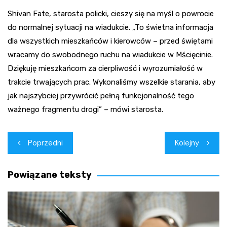
Shivan Fate, starosta policki, cieszy się na myśl o powrocie
do normalnej sytuacji na wiadukcie. „To świetna informacja
dla wszystkich mieszkańców i kierowców – przed świętami
wracamy do swobodnego ruchu na wiadukcie w Mścięcinie.
Dziękuję mieszkańcom za cierpliwość i wyrozumiałość w
trakcie trwających prac. Wykonaliśmy wszelkie starania, aby
jak najszybciej przywrócić pełną funkcjonalność tego
ważnego fragmentu drogi” – mówi starosta.
Nawigacja
Poprzedni
Kolejny
wpisu
Powiązane teksty