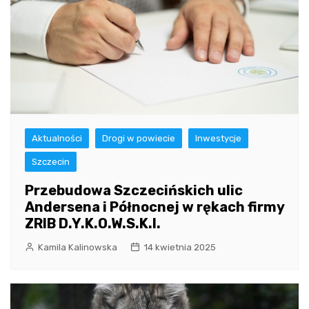
Aktualności
Drogi w powiecie
Inwestycje
Szczecin
Przebudowa Szczecińskich ulic
Andersena i Północnej w rękach firmy
ZRIB D.Y.K.O.W.S.K.I.
Kamila Kalinowska
14 kwietnia 2025