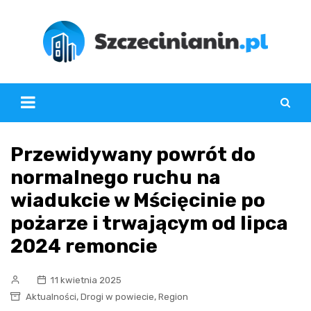
Skip
to
content
Przewidywany powrót do
normalnego ruchu na
wiadukcie w Mścięcinie po
pożarze i trwającym od lipca
2024 remoncie
11 kwietnia 2025
,
,
Aktualności
Drogi w powiecie
Region