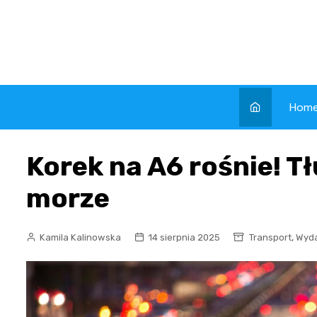
Skip
to
content
Hom
Korek na A6 rośnie! T
morze
,
Kamila Kalinowska
14 sierpnia 2025
Transport
Wyda