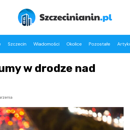
e
Szczecin
Wiadomości
Okolice
Pozostałe
Artyk
łumy w drodze nad
rzenia