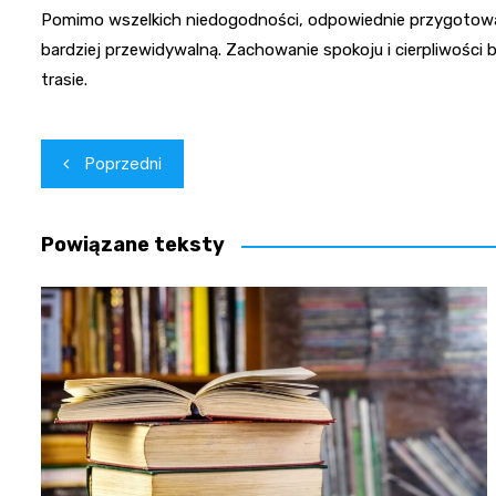
Pomimo wszelkich niedogodności, odpowiednie przygotowan
bardziej przewidywalną. Zachowanie spokoju i cierpliwości 
trasie.
Nawigacja
Poprzedni
wpisu
Powiązane teksty