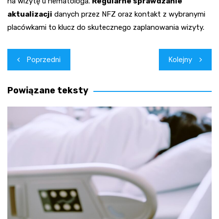
na wizytę u hematologa.
Regularne sprawdzanie
aktualizacji
danych przez NFZ oraz kontakt z wybranymi
placówkami to klucz do skutecznego zaplanowania wizyty.
Nawigacja
Poprzedni
Kolejny
wpisu
Powiązane teksty