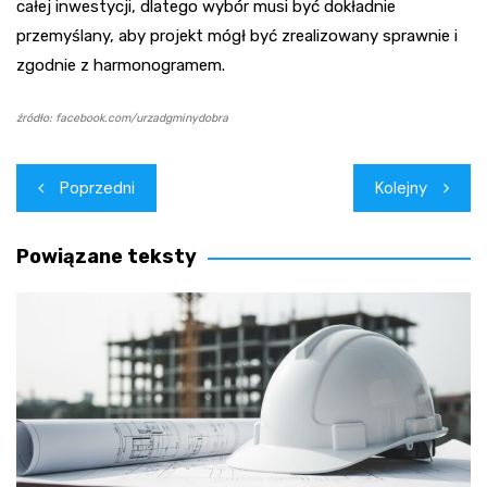
całej inwestycji, dlatego wybór musi być dokładnie
przemyślany, aby projekt mógł być zrealizowany sprawnie i
zgodnie z harmonogramem.
źródło: facebook.com/urzadgminydobra
Nawigacja
Poprzedni
Kolejny
wpisu
Powiązane teksty