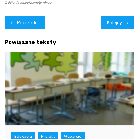
Źródło: facebook.com/gryfinopl
Nawigacja
Poprzedni
Kolejny
wpisu
Powiązane teksty
Edukacja
Projekt
Wsparcie