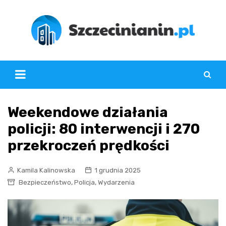
Skip
to
content
Weekendowe działania
policji: 80 interwencji i 270
przekroczeń prędkości
Kamila Kalinowska
1 grudnia 2025
,
,
Bezpieczeństwo
Policja
Wydarzenia