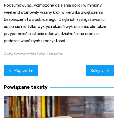
Podsumowując, wzmożone działania policji w miniony
weekend stanowiły ważny krok w kierunku zwiększenia
bezpieczeństwa publicznego. Dzięki ich zaangażowaniu
udało się nie tylko wykryć i ukarać wykroczenia, ale także
przypomnieć o istocie odpowiedzialności na drodze i
podczas wspólnych uroczystości.
Źródło: Komenda Miejska Policji w Szczecinie
Nawigacja
Poprzedni
Kolejny
wpisu
Powiązane teksty