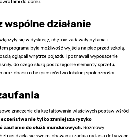
powrotami do domu.
 wspólne działanie
włączyły się w dyskusję, chętnie zadawały pytania i
em programu była możliwość wyjścia na plac przed szkołą,
wością oglądali wnętrze pojazdu i poznawali wyposażenie
aśniły, do czego służą poszczególne elementy sprzętu,
 oraz dbaniu o bezpieczeństwo lokalnej społeczności.
zaufania
uczowe znaczenie dla kształtowania właściwych postaw wśród
eczeństwa nie tylko zmniejsza ryzyko
ć zaufanie do służb mundurowych.
Rozmowy
hętniej dzielą się swoimi obawami i zadają pytania dotyczące