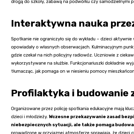
drogą do szkoły, zabawą na podwórku czy samodzielnymi 
Interaktywna nauka przez
Spotkanie nie ograniczyło się do wykładu – dzieci aktywnie 
opowiadały o własnych obserwacjach. Kulminacyjnym punkt
gdzie czekał na nich policyjny radiowóz. Uczniowie z cieka
wykorzystywane na służbie. Funkcjonariuszki dokładnie wyj
tłumacząc, jak pomaga on w niesieniu pomocy mieszkańcom
Profilaktyka i budowanie 
Organizowane przez policję spotkania edukacyjne mają kl
dzieci i młodzieży.
Wczesne przekazywanie zasad bezpi
niebezpiecznych sytuacji, ale także pomaga budowa
prowadzone w przyjaznej atmosferze sprawiają, że dzieci c