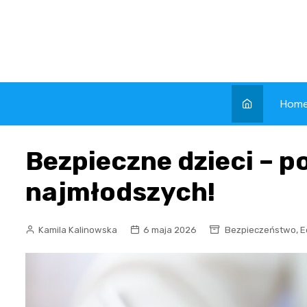
Skip
to
content
Hom
Bezpieczne dzieci – po
najmłodszych!
,
Kamila Kalinowska
6 maja 2026
Bezpieczeństwo
E