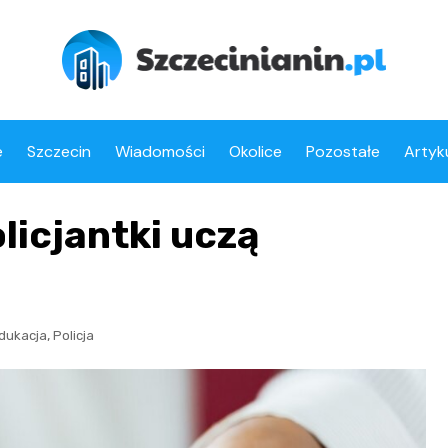
e
Szczecin
Wiadomości
Okolice
Pozostałe
Artyk
licjantki uczą
,
dukacja
Policja