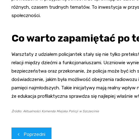
różnych, czasem trudnych tematów. To inwestycja w przysz
społeczności.
Co warto zapamiętać po te
Warsztaty z udziałem policjantek stały się nie tylko pretek
relacji między dziećmi a funkcjonariuszami. Uczniowie wyn
bezpieczeństwa oraz przekonanie, że policja może być ich 
doświadczenie, jakim była możliwość obejrzenia radiowozu 
pamięci najmłodszych. Takie inicjatywy mają realny wpływ
że edukacja profilaktyczna sprawdza się najlepiej właśnie 
Źródło: Aktualności Komenda Miejska Policji w Szczecinie
Nawigacja
Poprzedni