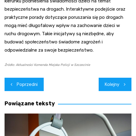
kierunku podniesienia świadomości dzieci na temat
bezpieczeństwa na drogach. Interaktywne podejście oraz
praktyczne porady dotyczące poruszania się po drogach
mogą mieć długofalowy wpływ na zachowanie dzieci w
ruchu drogowym. Takie inicjatywy są niezbędne, aby
budować społeczeństwo świadome zagrożeń i
odpowiedzialne za swoje bezpieczeństwo.
Źródło: Aktualności Komenda Miejska Policji w Szczecinie
Nawigacja
Poprzedni
Kolejny
wpisu
Powiązane teksty