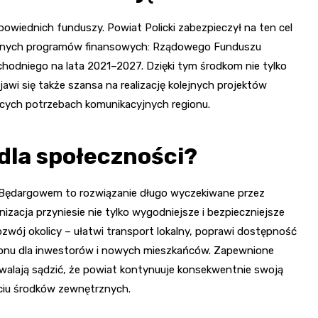
powiednich funduszy. Powiat Policki zabezpieczył na ten cel
totnych programów finansowych: Rządowego Funduszu
hodniego na lata 2021–2027. Dzięki tym środkom nie tylko
awi się także szansa na realizację kolejnych projektów
ących potrzebach komunikacyjnych regionu.
dla społeczności?
Będargowem to rozwiązanie długo wyczekiwane przez
izacja przyniesie nie tylko wygodniejsze i bezpieczniejsze
zwój okolicy – ułatwi transport lokalny, poprawi dostępność
egionu dla inwestorów i nowych mieszkańców. Zapewnione
lają sądzić, że powiat kontynuuje konsekwentnie swoją
rciu środków zewnętrznych.