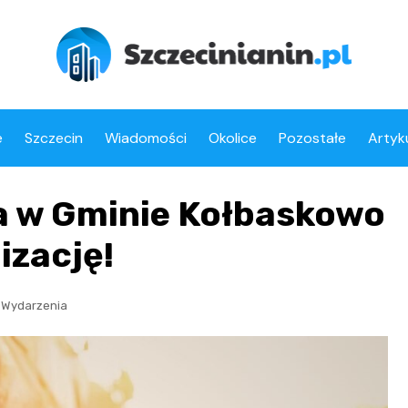
e
Szczecin
Wiadomości
Okolice
Pozostałe
Artyk
a w Gminie Kołbaskowo
izację!
,
Wydarzenia