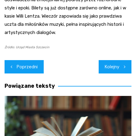
style i epoki. Bilety są już dostępne zarówno online, jak i w
kasie Willi Lentza. Wieczór zapowiada się jako prawdziwa
uczta dla miłośników muzyki, pełna inspirujących historii i
artystycznych dialogów.
Źródło: Urząd Miasta Szczecin
Nawigacja
Poprzedni
Kolejny
wpisu
Powiązane teksty