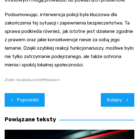
stresowych mogą prowadzić do poważnych problemów.
Podsumowując, interwencja policji była kluczowa dla
zakończenia tej sytuacji i zapewnienia bezpieczeństwa. Ta
sprawa podkreśla również, jak istotne jest działanie zgodnie
z prawem oraz jakie konsekwencje niesie za sobą jego
łamanie. Dzięki szybkiej reakcji funkcjonariuszy, możliwe było
nie tylko zatrzymanie podejrzanego, ale także ochrona
mienia i spokój lokalnej społeczności.
Źródło: facebook.com/KMPSzczecin
Nawigacja
Poprzedni
Kolejny
wpisu
Powiązane teksty