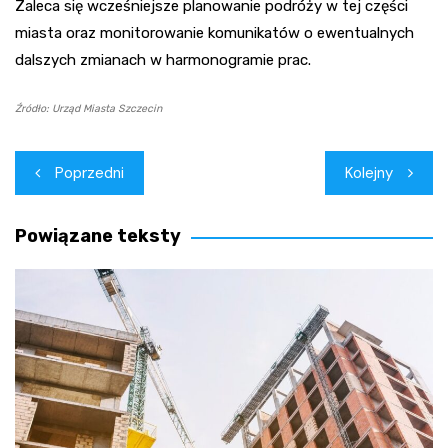
Zaleca się wcześniejsze planowanie podróży w tej części
miasta oraz monitorowanie komunikatów o ewentualnych
dalszych zmianach w harmonogramie prac.
Źródło: Urząd Miasta Szczecin
Nawigacja
Poprzedni
Kolejny
wpisu
Powiązane teksty