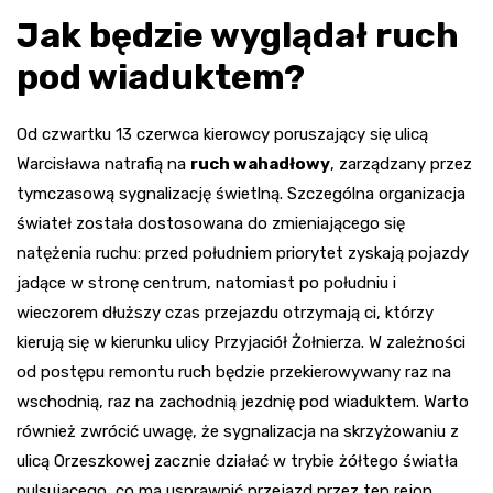
Jak będzie wyglądał ruch
pod wiaduktem?
Od czwartku 13 czerwca kierowcy poruszający się ulicą
Warcisława natrafią na
ruch wahadłowy
, zarządzany przez
tymczasową sygnalizację świetlną. Szczególna organizacja
świateł została dostosowana do zmieniającego się
natężenia ruchu: przed południem priorytet zyskają pojazdy
jadące w stronę centrum, natomiast po południu i
wieczorem dłuższy czas przejazdu otrzymają ci, którzy
kierują się w kierunku ulicy Przyjaciół Żołnierza. W zależności
od postępu remontu ruch będzie przekierowywany raz na
wschodnią, raz na zachodnią jezdnię pod wiaduktem. Warto
również zwrócić uwagę, że sygnalizacja na skrzyżowaniu z
ulicą Orzeszkowej zacznie działać w trybie żółtego światła
pulsującego, co ma usprawnić przejazd przez ten rejon.