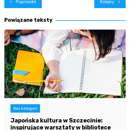
Nawigacja
Poprzedni
Kolejny
wpisu
Powiązane teksty
Bez kategorii
Japońska kultura w Szczecinie:
inspirujące warsztaty w bibliotece