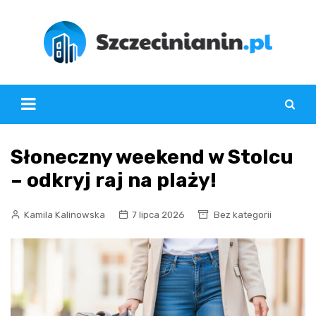
Skip
to
content
Słoneczny weekend w Stolcu
– odkryj raj na plaży!
Kamila Kalinowska
7 lipca 2026
Bez kategorii