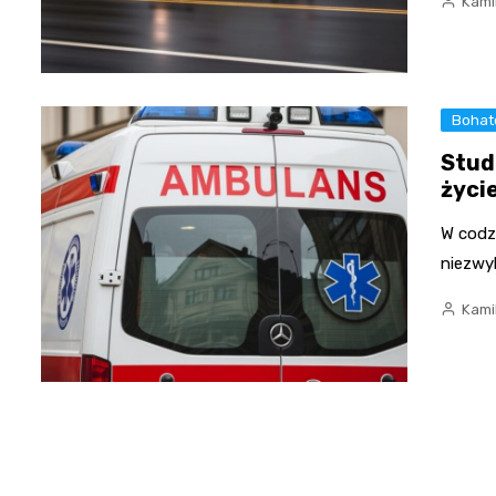
Kami
Bohat
Stud
życi
W codz
niezwy
Kami