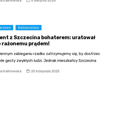
la Kalinowska
5 sierpnia 2026
erstwo
Ratownictwo
ent z Szczecina bohaterem: uratował
e rażonemu prądem!
iennym zabieganiu rzadko zatrzymujemy się, by dostrzec
kłe gesty zwykłych ludzi. Jednak mieszkańcy Szczecina
la Kalinowska
25 listopada 2025