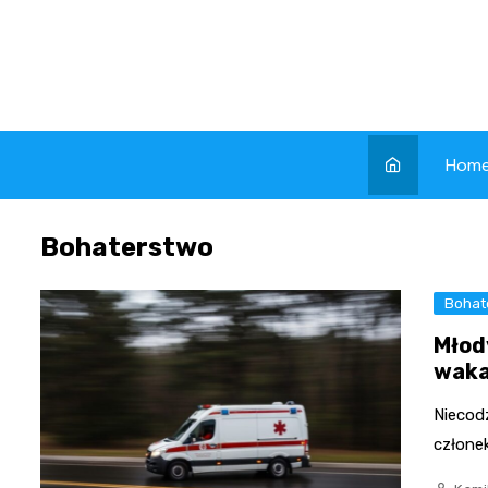
Skip
to
content
Hom
Bohaterstwo
Bohat
Młod
waka
Niecod
członek