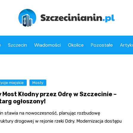
e
Szczecin
Wiadomości
Okolice
Pozostałe
Artyk
ycje miejskie
Mosty
 Most Kłodny przez Odrę w Szczecinie –
targ ogłoszony!
in stawia na nowoczesność, planując rozbudowę
ruktury drogowej w rejonie rzeki Odry. Modernizacja dostępu