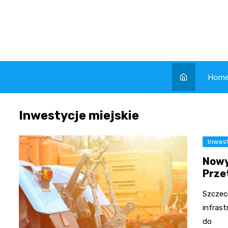
Skip
to
content
Hom
Inwestycje miejskie
Inwest
Nowy
Prze
Szczec
infrast
do