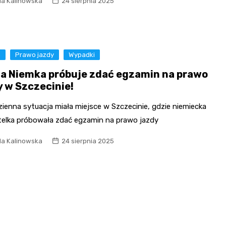
la Kalinowska
24 sierpnia 2025
a
Prawo jazdy
Wypadki
na Niemka próbuje zdać egzamin na prawo
y w Szczecinie!
ienna sytuacja miała miejsce w Szczecinie, gdzie niemiecka
elka próbowała zdać egzamin na prawo jazdy
la Kalinowska
24 sierpnia 2025