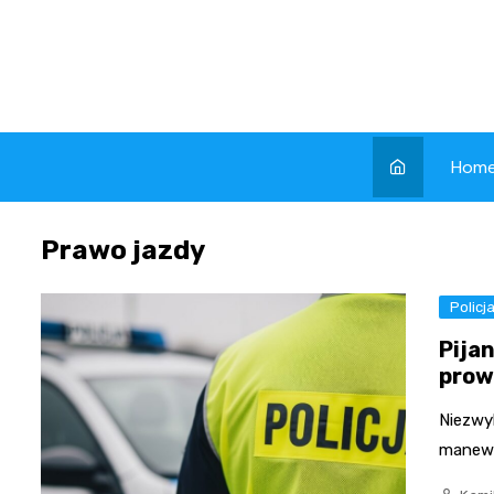
Skip
to
content
Hom
Prawo jazdy
Policj
Pija
prow
Niezwy
manewr