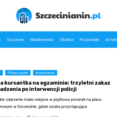
e
Szczecin
Wiadomości
Okolice
Pozostałe
Artyk
a
Prawo jazdy
Wydarzenia
na kursantka na egzaminie: trzyletni zakaz
adzenia po interwencji policji
kłe zdarzenie miało miejsce w piątkowy poranek na placu
owym w Szczecinie, gdzie osoba przystępująca