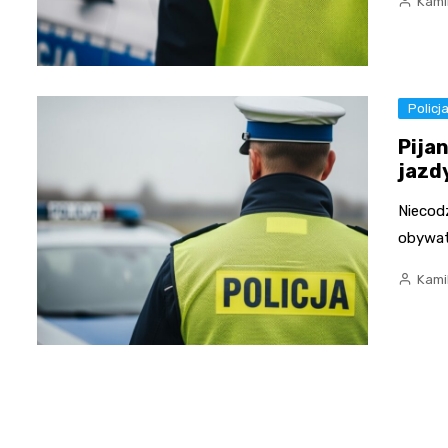
Kami
Policj
Pija
jazd
Niecodz
obywat
Kami