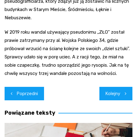
pseudografficiarza, który zdążył już ją zostawić na licznych
budynkach w Starym Mieście, Śródmieściu, Łęknie i
Niebuszewie.
W 2019 roku wandal używający pseudonimu „ZŁO” został
prawie zatrzymany przy al. Wojska Polskiego 34, gdzie
próbował wrzucić na ścianę kolejne ze swoich „dzieł sztuki”.
Sprawcy udało się w porę uciec. A z racji tego, że miał na
sobie czapeczkę, trudno sporządzić jego rysopis. Jak na tę
chwilę wszyscy trzej wandale pozostają na wolności.
Nawigacja
Poprzedni
Kolejny
wpisu
Powiązane teksty