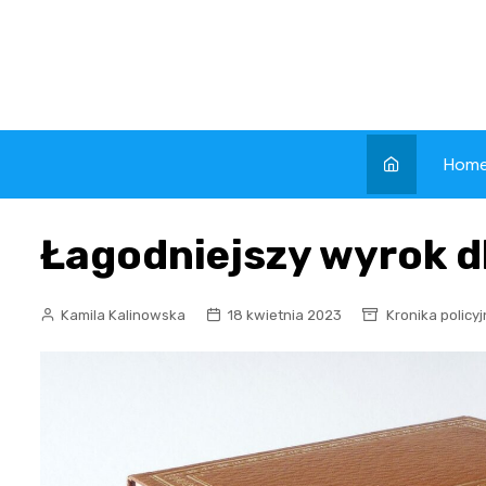
Skip
to
content
Hom
Łagodniejszy wyrok d
Kamila Kalinowska
18 kwietnia 2023
Kronika policy