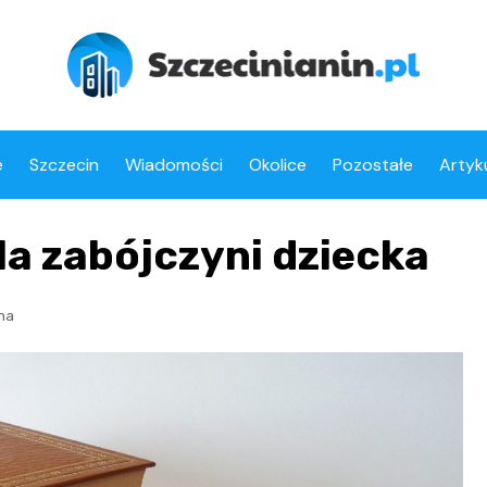
e
Szczecin
Wiadomości
Okolice
Pozostałe
Artyk
la zabójczyni dziecka
jna