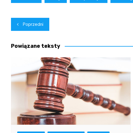
Nawigacja
Poprzedni
wpisu
Powiązane teksty