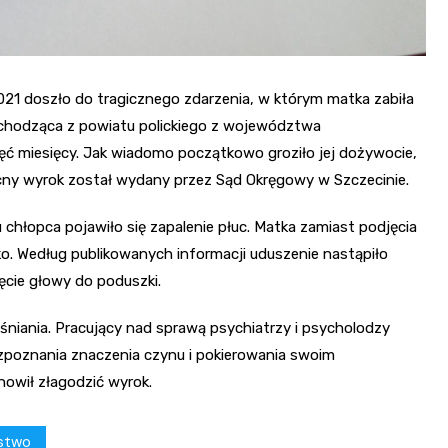
021 doszło do tragicznego zdarzenia, w którym matka zabiła
pochodząca z powiatu polickiego z województwa
ięć miesięcy. Jak wiadomo początkowo groziło jej dożywocie,
cny wyrok został wydany przez Sąd Okręgowy w Szczecinie.
 chłopca pojawiło się zapalenie płuc. Matka zamiast podjęcia
o. Według publikowanych informacji uduszenie nastąpiło
ięcie głowy do poduszki.
aśniania. Pracujący nad sprawą psychiatrzy i psycholodzy
rozpoznania znaczenia czynu i pokierowania swoim
owił złagodzić wyrok.
stwo