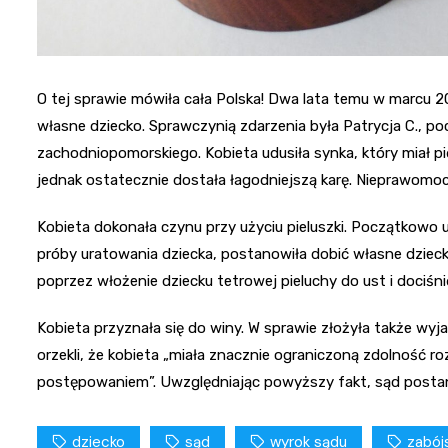
O tej sprawie mówiła cała Polska! Dwa lata temu w marcu 2
własne dziecko. Sprawczynią zdarzenia była Patrycja C., 
zachodniopomorskiego. Kobieta udusiła synka, który miał p
jednak ostatecznie dostała łagodniejszą karę. Nieprawomo
Kobieta dokonała czynu przy użyciu pieluszki. Początkowo u
próby uratowania dziecka, postanowiła dobić własne dzieck
poprzez włożenie dziecku tetrowej pieluchy do ust i dociśn
Kobieta przyznała się do winy. W sprawie złożyła także wyj
orzekli, że kobieta „miała znacznie ograniczoną zdolność 
postępowaniem”. Uwzględniając powyższy fakt, sąd postan
dziecko
sąd
wyrok sądu
zabój