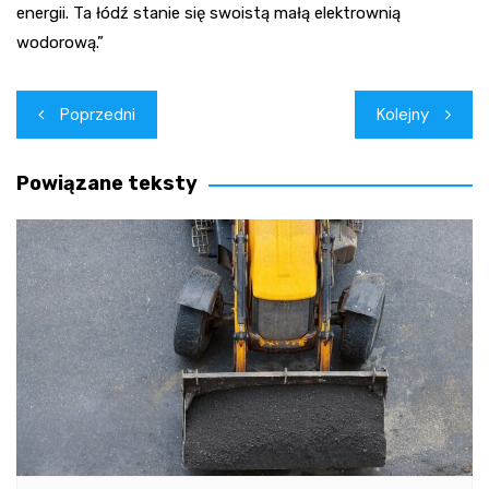
energii. Ta łódź stanie się swoistą małą elektrownią
wodorową.”
Nawigacja
Poprzedni
Kolejny
wpisu
Powiązane teksty