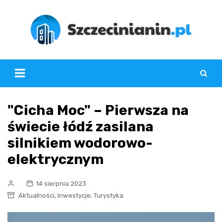
Skip
to
content
"Cicha Moc" – Pierwsza na
świecie łódź zasilana
silnikiem wodorowo-
elektrycznym
14 sierpnia 2023
,
,
Aktualności
Inwestycje
Turystyka