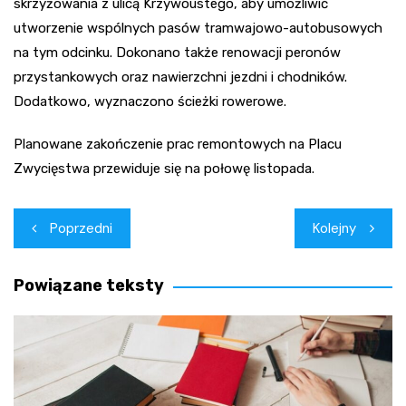
skrzyżowania z ulicą Krzywoustego, aby umożliwić
utworzenie wspólnych pasów tramwajowo-autobusowych
na tym odcinku. Dokonano także renowacji peronów
przystankowych oraz nawierzchni jezdni i chodników.
Dodatkowo, wyznaczono ścieżki rowerowe.
Planowane zakończenie prac remontowych na Placu
Zwycięstwa przewiduje się na połowę listopada.
Nawigacja
Poprzedni
Kolejny
wpisu
Powiązane teksty