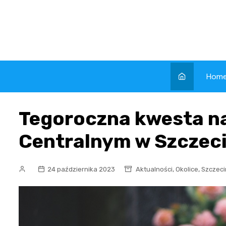
Skip
to
content
Hom
Tegoroczna kwesta n
Centralnym w Szczeci
,
,
24 października 2023
Aktualności
Okolice
Szczeci