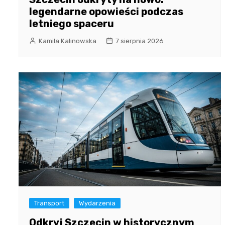
legendarne opowieści podczas
letniego spaceru
Kamila Kalinowska
7 sierpnia 2026
Transport
Wydarzenia
Odkryj Szczecin w historycznym