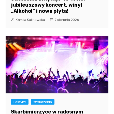
jubileuszowy koncert, winyl
„Alkohol” i nowa płyta!
Kamila Kalinowska
7 sierpnia 2026
Festyny
Wydarzenia
Skarbimierzyce w radosnym