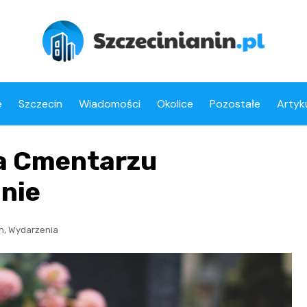
e
Szczecin
Wiadomości
Okolice
Pozostałe
Artyk
a Cmentarzu
nie
,
n
Wydarzenia