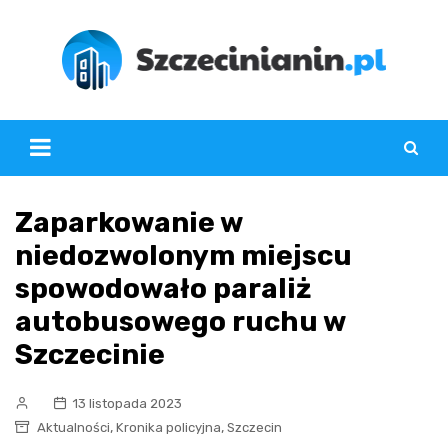
Skip
to
content
Zaparkowanie w
niedozwolonym miejscu
spowodowało paraliż
autobusowego ruchu w
Szczecinie
13 listopada 2023
,
,
Aktualności
Kronika policyjna
Szczecin