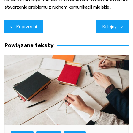
stworzenie problemu z ruchem komunikacji miejskiej.
Nawigacja
Poprzedni
Kolejny
wpisu
Powiązane teksty