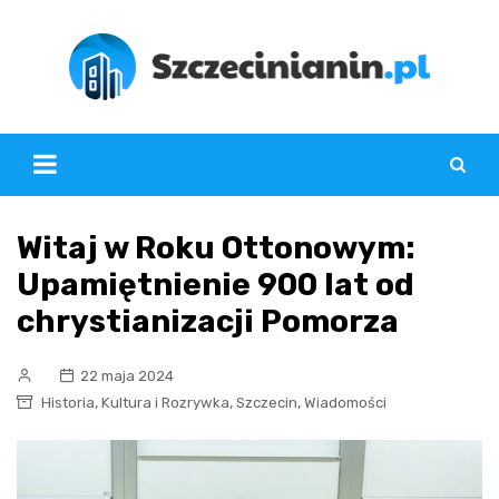
Skip
to
content
Witaj w Roku Ottonowym:
Upamiętnienie 900 lat od
chrystianizacji Pomorza
22 maja 2024
,
,
,
Historia
Kultura i Rozrywka
Szczecin
Wiadomości