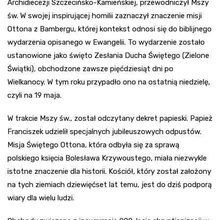
Archidiecezji Szczecińsko-Kamieńskiej, przewodniczył Mszy
św. W swojej inspirującej homilii zaznaczył znaczenie misji
Ottona z Bambergu, której kontekst odnosi się do biblijnego
wydarzenia opisanego w Ewangelii. To wydarzenie zostało
ustanowione jako święto Zesłania Ducha Świętego (Zielone
Świątki), obchodzone zawsze pięćdziesiąt dni po
Wielkanocy. W tym roku przypadło ono na ostatnią niedzielę,
czyli na 19 maja.
W trakcie Mszy św., został odczytany dekret papieski. Papież
Franciszek udzielił specjalnych jubileuszowych odpustów.
Misja Świętego Ottona, która odbyła się za sprawą
polskiego księcia Bolesława Krzywoustego, miała niezwykle
istotne znaczenie dla historii. Kościół, który został założony
na tych ziemiach dziewięćset lat temu, jest do dziś podporą
wiary dla wielu ludzi.