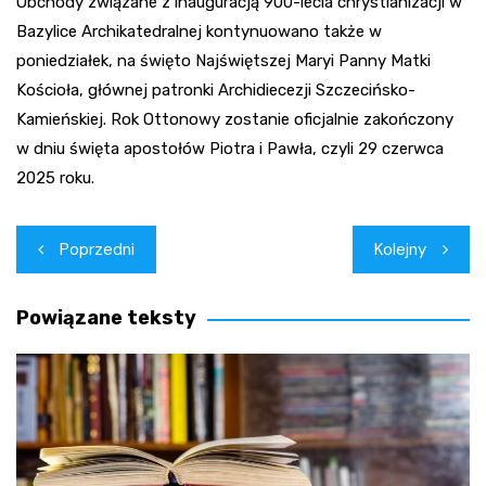
Obchody związane z inauguracją 900-lecia chrystianizacji w
Bazylice Archikatedralnej kontynuowano także w
poniedziałek, na święto Najświętszej Maryi Panny Matki
Kościoła, głównej patronki Archidiecezji Szczecińsko-
Kamieńskiej. Rok Ottonowy zostanie oficjalnie zakończony
w dniu święta apostołów Piotra i Pawła, czyli 29 czerwca
2025 roku.
Nawigacja
Poprzedni
Kolejny
wpisu
Powiązane teksty