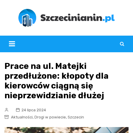
Skip
to
content
Prace na ul. Matejki
przedłużone: kłopoty dla
kierowców ciągną się
nieprzewidzianie dłużej
24 lipca 2024
,
,
Aktualności
Drogi w powiecie
Szczecin