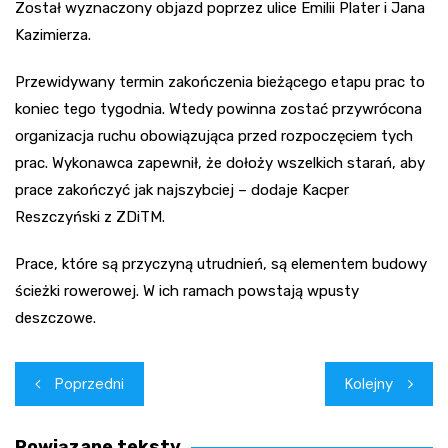
Został wyznaczony objazd poprzez ulice Emilii Plater i Jana
Kazimierza.
Przewidywany termin zakończenia bieżącego etapu prac to
koniec tego tygodnia. Wtedy powinna zostać przywrócona
organizacja ruchu obowiązująca przed rozpoczęciem tych
prac. Wykonawca zapewnił, że dołoży wszelkich starań, aby
prace zakończyć jak najszybciej – dodaje Kacper
Reszczyński z ZDiTM.
Prace, które są przyczyną utrudnień, są elementem budowy
ścieżki rowerowej. W ich ramach powstają wpusty
deszczowe.
Nawigacja
Poprzedni
Kolejny
wpisu
Powiązane teksty