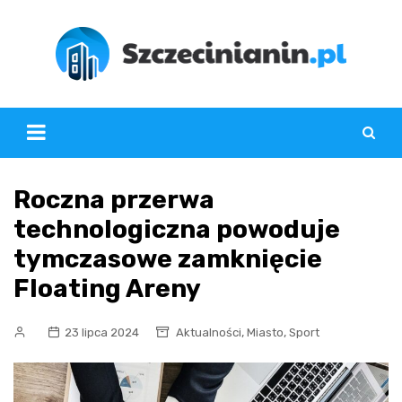
Skip
to
content
Roczna przerwa
technologiczna powoduje
tymczasowe zamknięcie
Floating Areny
,
,
23 lipca 2024
Aktualności
Miasto
Sport