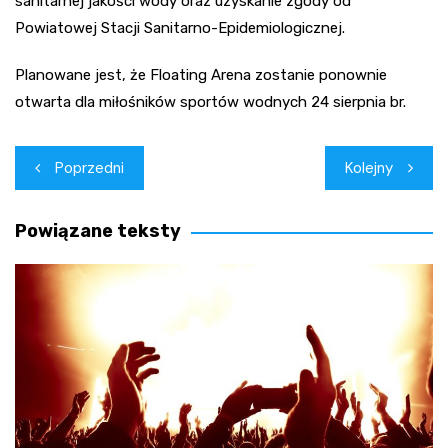
sanitarnej jakości wody oraz uzyskanie zgody od
Powiatowej Stacji Sanitarno-Epidemiologicznej.
Planowane jest, że Floating Arena zostanie ponownie
otwarta dla miłośników sportów wodnych 24 sierpnia br.
Nawigacja
Poprzedni
Kolejny
wpisu
Powiązane teksty