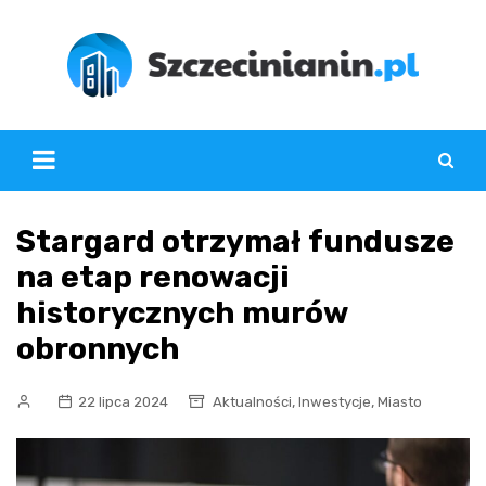
Skip
to
content
Stargard otrzymał fundusze
na etap renowacji
historycznych murów
obronnych
,
,
22 lipca 2024
Aktualności
Inwestycje
Miasto