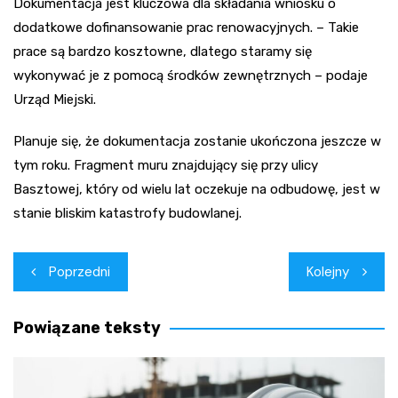
Dokumentacja jest kluczowa dla składania wniosku o
dodatkowe dofinansowanie prac renowacyjnych. – Takie
prace są bardzo kosztowne, dlatego staramy się
wykonywać je z pomocą środków zewnętrznych – podaje
Urząd Miejski.
Planuje się, że dokumentacja zostanie ukończona jeszcze w
tym roku. Fragment muru znajdujący się przy ulicy
Basztowej, który od wielu lat oczekuje na odbudowę, jest w
stanie bliskim katastrofy budowlanej.
Nawigacja
Poprzedni
Kolejny
wpisu
Powiązane teksty