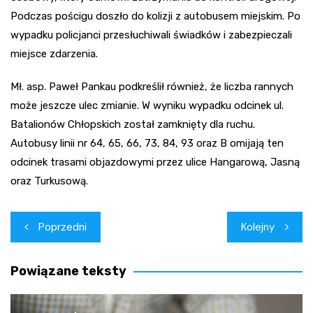
Podczas pościgu doszło do kolizji z autobusem miejskim. Po
wypadku policjanci przesłuchiwali świadków i zabezpieczali
miejsce zdarzenia.
Mł. asp. Paweł Pankau podkreślił również, że liczba rannych
może jeszcze ulec zmianie. W wyniku wypadku odcinek ul.
Batalionów Chłopskich został zamknięty dla ruchu.
Autobusy linii nr 64, 65, 66, 73, 84, 93 oraz B omijają ten
odcinek trasami objazdowymi przez ulice Hangarową, Jasną
oraz Turkusową.
Nawigacja
Poprzedni
Kolejny
wpisu
Powiązane teksty