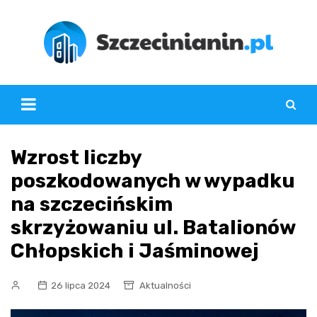
Skip
to
content
Wzrost liczby
poszkodowanych w wypadku
na szczecińskim
skrzyżowaniu ul. Batalionów
Chłopskich i Jaśminowej
26 lipca 2024
Aktualności