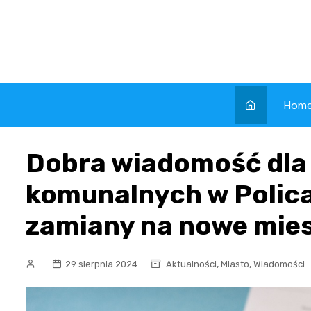
Skip
to
content
Hom
Dobra wiadomość dla
komunalnych w Polic
zamiany na nowe mie
,
,
29 sierpnia 2024
Aktualności
Miasto
Wiadomości