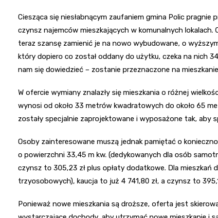
Ciesząca się niesłabnącym zaufaniem gmina Polic pragnie p
czynsz najemców mieszkających w komunalnych lokalach. C
teraz szansę zamienić je na nowo wybudowane, o wyższym s
który dopiero co został oddany do użytku, czeka na nich 
nam się dowiedzieć – zostanie przeznaczone na mieszkanie
W ofercie wymiany znalazły się mieszkania o różnej wielkoś
wynosi od około 33 metrów kwadratowych do około 65 metr
zostały specjalnie zaprojektowane i wyposażone tak, aby 
Osoby zainteresowane muszą jednak pamiętać o koniecznoś
o powierzchni 33,45 m kw. (dedykowanych dla osób samotn
czynsz to 305,23 zł plus opłaty dodatkowe. Dla mieszkań 
trzyosobowych), kaucja to już 4 741,80 zł, a czynsz to 395,
Ponieważ nowe mieszkania są droższe, oferta jest skiero
wystarczające dochody, aby utrzymać nowe mieszkanie i są 