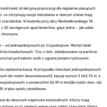
rzedstawić atrakcyjną propozycję dla regularnie płacących
i, co utrzymują swoje mieszkania w dobrym stanie mają
tandardzie. W budynku przy ulicy Niedziałkowskiego 14,
34 z 35 dostępnych apartamentów, gdyż jedno – jak udało
 chronione.
ci – od jednopokojowych po trzypokojowe. Metraż lokali
ów kwadratowych. Trzy z nich, zlokalizowane na parterze,
sprostać potrzebom osób z ograniczeniami ruchowymi.
ci wpłacenia kaucji. W przypadku mieszkań jednopokojowych
ych lub rodzin dwuosobowych), kaucja wynosi 3 662,76 zł, a
dwupokojowych o powierzchni 42,49 m kw.(dla rodzin dwu- lub
15 zł plus opłaty dodatkowe.
wana do obecnych najemców komunalnych, którzy mają
gotowi za to zapłacić więcej oraz oddać stary lokal. Gmina