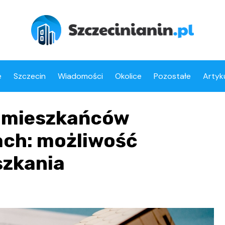
e
Szczecin
Wiadomości
Okolice
Pozostałe
Artyk
 mieszkańców
ach: możliwość
szkania