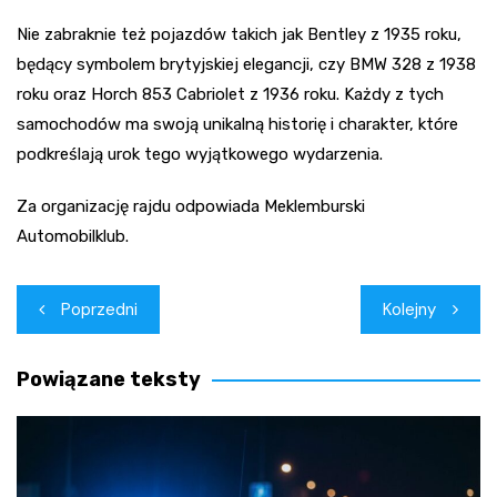
Nie zabraknie też pojazdów takich jak Bentley z 1935 roku,
będący symbolem brytyjskiej elegancji, czy BMW 328 z 1938
roku oraz Horch 853 Cabriolet z 1936 roku. Każdy z tych
samochodów ma swoją unikalną historię i charakter, które
podkreślają urok tego wyjątkowego wydarzenia.
Za organizację rajdu odpowiada Meklemburski
Automobilklub.
Nawigacja
Poprzedni
Kolejny
wpisu
Powiązane teksty