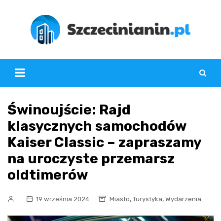
Skip
to
content
Świnoujście: Rajd
klasycznych samochodów
Kaiser Classic – zapraszamy
na uroczyste przemarsz
oldtimerów
,
,
19 września 2024
Miasto
Turystyka
Wydarzenia