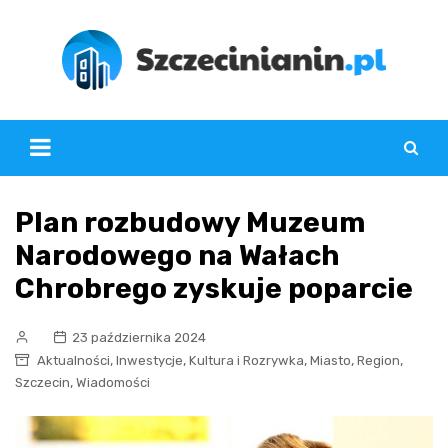
Skip
to
content
Plan rozbudowy Muzeum
Narodowego na Wałach
Chrobrego zyskuje poparcie
23 października 2024
,
,
,
,
,
Aktualności
Inwestycje
Kultura i Rozrywka
Miasto
Region
,
Szczecin
Wiadomości