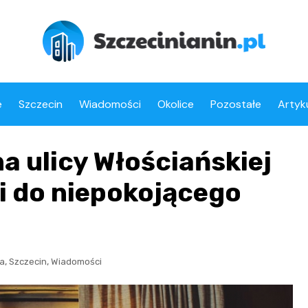
e
Szczecin
Wiadomości
Okolice
Pozostałe
Artyk
na ulicy Włościańskiej
i do niepokojącego
,
,
na
Szczecin
Wiadomości