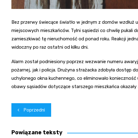
Bez przerwy świecące światło w jednym z domów wzdłuż ul
miejscowych mieszkańców. Tylni sąsiedzi co chwilę pukali 
zamieszkiwać tę nieruchomość od ponad roku. Reakcji jedna
widoczny po raz ostatni od kilku dni.
Alarm został podniesiony poprzez wezwanie numeru awaryjn
pożarnej, jak i policja. Drużyna strażacka zdobyła dostęp 
uchylonego okna kuchennego, co eliminowało konieczność u
obawy sąsiadów dotyczące starszego mieszkańca okazały się
Nawigacja
Poprzedni
wpisu
Powiązane teksty