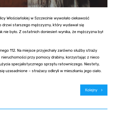
icy Włościańskiej w Szczecinie wywołało ciekawość
do drzwi starszego mężczyzny, który wydawał się
k nie było. Z ostatnich doniesień wynika, że mężczyzna był
ego 112. Na miejsce przyjechały zarówno służby straży
do nieruchomości przy pomocy drabiny, korzystając z nieco
życia specjalistycznego sprzętu ratowniczego. Niestety,
 uzasadnione – strażacy odkryli w mieszkaniu jego ciało.
Kolejny