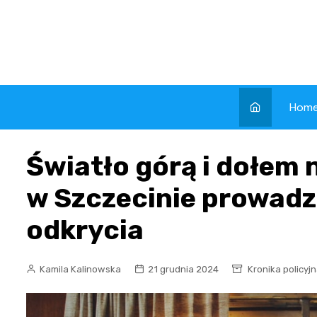
Skip
to
content
Hom
Światło górą i dołem 
w Szczecinie prowadz
odkrycia
Kamila Kalinowska
21 grudnia 2024
Kronika policyj