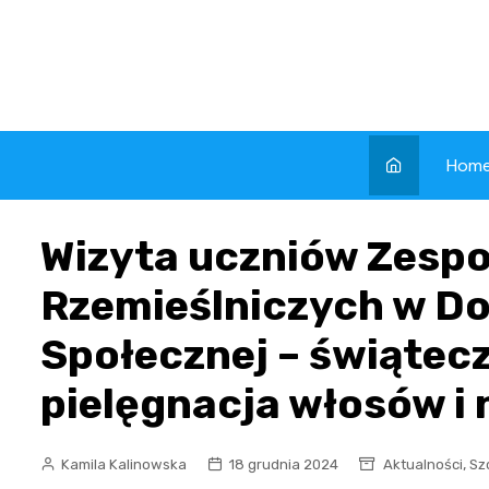
Skip
to
content
Hom
Wizyta uczniów Zespo
Rzemieślniczych w 
Społecznej – świątecz
pielęgnacja włosów i 
,
Kamila Kalinowska
18 grudnia 2024
Aktualności
Sz