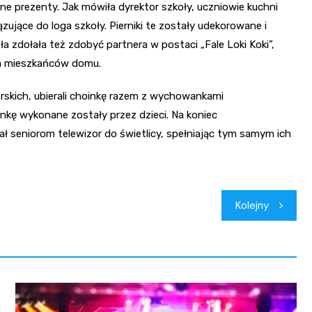
obne prezenty. Jak mówiła dyrektor szkoły, uczniowie kuchni
iązujące do loga szkoły. Pierniki te zostały udekorowane i
 zdołała też zdobyć partnera w postaci „Fale Loki Koki”,
la mieszkańców domu.
jerskich, ubierali choinkę razem z wychowankami
kę wykonane zostały przez dzieci. Na koniec
ał seniorom telewizor do świetlicy, spełniając tym samym ich
Kolejny