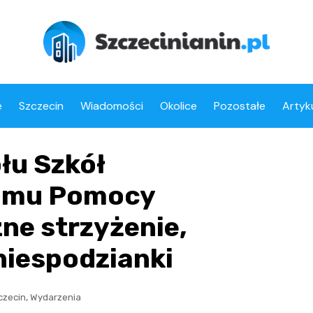
e
Szczecin
Wiadomości
Okolice
Pozostałe
Artyk
łu Szkół
Domu Pomocy
ne strzyżenie,
niespodzianki
,
czecin
Wydarzenia