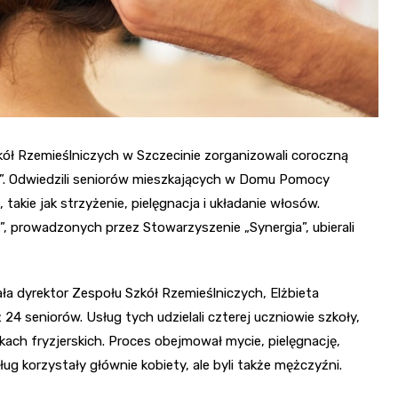
kół Rzemieślniczych w Szczecinie zorganizowali coroczną
w”. Odwiedzili seniorów mieszkających w Domu Pomocy
, takie jak strzyżenie, pielęgnacja i układanie włosów.
prowadzonych przez Stowarzyszenie „Synergia”, ubierali
ła dyrektor Zespołu Szkół Rzemieślniczych, Elżbieta
 24 seniorów. Usług tych udzielali czterej uczniowie szkoły,
ach fryzjerskich. Proces obejmował mycie, pielęgnację,
ług korzystały głównie kobiety, ale byli także mężczyźni.