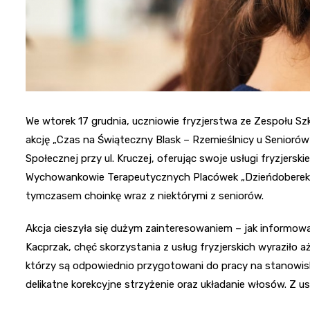
We wtorek 17 grudnia, uczniowie fryzjerstwa ze Zespołu Sz
akcję „Czas na Świąteczny Blask – Rzemieślnicy u Senioró
Społecznej przy ul. Kruczej, oferując swoje usługi fryzjerskie
Wychowankowie Terapeutycznych Placówek „Dzieńdoberek”, 
tymczasem choinkę wraz z niektórymi z seniorów.
Akcja cieszyła się dużym zainteresowaniem – jak informowa
Kacprzak, chęć skorzystania z usług fryzjerskich wyraziło aż
którzy są odpowiednio przygotowani do pracy na stanowisk
delikatne korekcyjne strzyżenie oraz układanie włosów. Z us