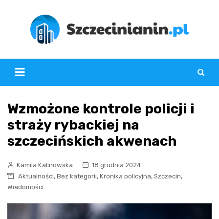
Skip
to
content
Wzmożone kontrole policji i
straży rybackiej na
szczecińskich akwenach
Kamila Kalinowska
18 grudnia 2024
,
,
,
,
Aktualności
Bez kategorii
Kronika policyjna
Szczecin
Wiadomości