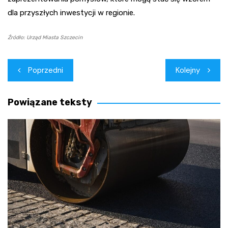
dla przyszłych inwestycji w regionie.
Źródło: Urząd Miasta Szczecin
Nawigacja
Poprzedni
Kolejny
wpisu
Powiązane teksty