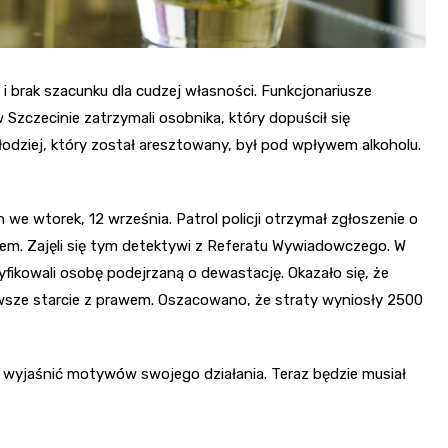
brak szacunku dla cudzej własności. Funkcjonariusze
Szczecinie zatrzymali osobnika, który dopuścił się
odziej, który został aresztowany, był pod wpływem alkoholu.
e wtorek, 12 września. Patrol policji otrzymał zgłoszenie o
lem. Zajęli się tym detektywi z Referatu Wywiadowczego. W
ntyfikowali osobę podejrzaną o dewastację. Okazało się, że
rwsze starcie z prawem. Oszacowano, że straty wyniosły 2500
ił wyjaśnić motywów swojego działania. Teraz będzie musiał