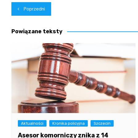
Nawigacja
Poprzedni
wpisu
Powiązane teksty
Aktualności
Kronika policyjna
Szczecin
Asesor komorniczy znika z 14