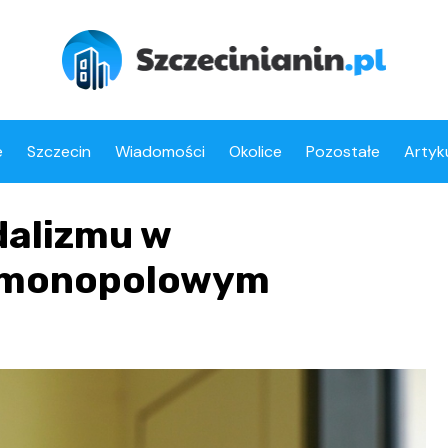
e
Szczecin
Wiadomości
Okolice
Pozostałe
Artyk
dalizmu w
e monopolowym