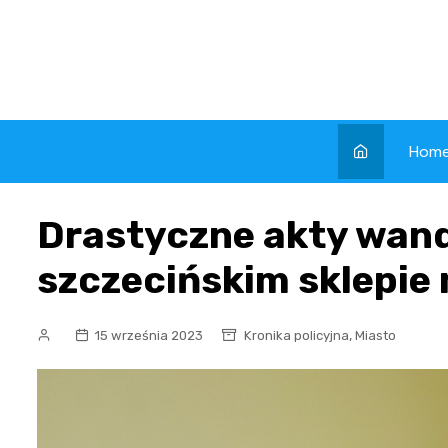
Skip
to
content
Hom
Drastyczne akty wan
szczecińskim sklepi
,
15 września 2023
Kronika policyjna
Miasto