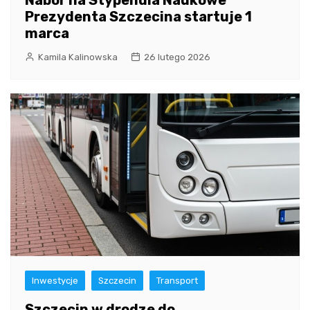
Nabór na Stypendia Naukowe
Prezydenta Szczecina startuje 1
marca
Kamila Kalinowska
26 lutego 2026
Inwestycje
Szczecin
Transport
Szczecin w drodze do