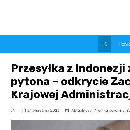
Skip
to
content
Hom
Przesyłka z Indonezji
pytona – odkrycie Za
Krajowej Administrac
,
,
24 września 2023
Aktualności
Kronika policyjna
S