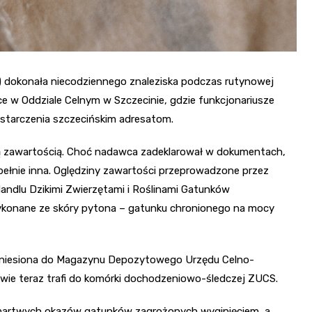
 dokonała niecodziennego znaleziska podczas rutynowej
jsce w Oddziale Celnym w Szczecinie, gdzie funkcjonariusze
starczenia szczecińskim adresatom.
ą zawartością. Choć nadawca zadeklarował w dokumentach,
upełnie inna. Oględziny zawartości przeprowadzone przez
ndlu Dzikimi Zwierzętami i Roślinami Gatunków
ykonane ze skóry pytona – gatunku chronionego na mocy
rzeniesiona do Magazynu Depozytowego Urzędu Celno-
wie teraz trafi do komórki dochodzeniowo-śledczej ZUCS.
 martwych okazów gatunków zagrożonych wyginięciem, a