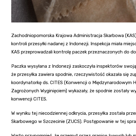
Zachodniopomorska Krajowa Administracja Skarbowa (KAS)
kontroli przesyłki nadanej z Indonezji. Inspekcja miała mie
KAS przeprowadzali kontrolę paczek przeznaczonych do do
Paczka wysyłana z Indonezji zaskoczyła inspektorów swoj
że przesyłka zawiera spodnie, rzeczywistość okazała się z
koordynatorkę ds. CITES (Konwencji o Międzynarodowym Ha
Zagrożonych Wyginięciem) wykazały, że spodnie zostały w
konwencji CITES.
W wyniku tej niecodziennej odkrycia, przesyłka została p
Skarbowego w Szczecinie (ZUCS). Postępowanie w tej spra
Warto przypomnieć, że przemyt przez granicę żywych lub