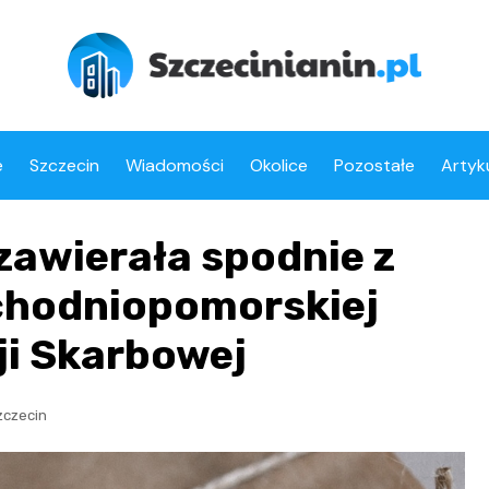
e
Szczecin
Wiadomości
Okolice
Pozostałe
Artyk
 zawierała spodnie z
chodniopomorskiej
ji Skarbowej
zczecin