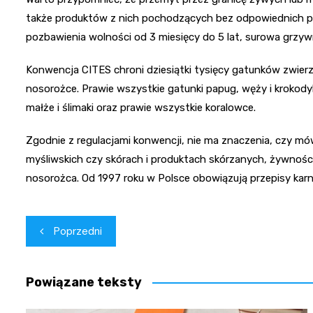
także produktów z nich pochodzących bez odpowiednich po
pozbawienia wolności od 3 miesięcy do 5 lat, surowa grzyw
Konwencja CITES chroni dziesiątki tysięcy gatunków zwierząt i
nosorożce. Prawie wszystkie gatunki papug, węży i krokodyli
małże i ślimaki oraz prawie wszystkie koralowce.
Zgodnie z regulacjami konwencji, nie ma znaczenia, czy 
myśliwskich czy skórach i produktach skórzanych, żywnośc
nosorożca. Od 1997 roku w Polsce obowiązują przepisy kar
Nawigacja
Poprzedni
wpisu
Powiązane teksty