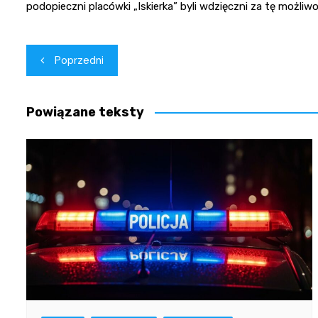
podopieczni placówki „Iskierka” byli wdzięczni za tę możli
Nawigacja
Poprzedni
wpisu
Powiązane teksty