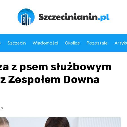
e
Szczecin
Wiadomości
Okolice
Pozostałe
Artyk
sza z psem służbowym
i z Zespołem Downa
ia