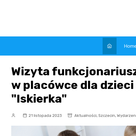
Skip
to
content
Hom
Wizyta funkcjonariu
w placówce dla dziec
"Iskierka"
,
,
21 listopada 2023
Aktualności
Szczecin
Wydarzen