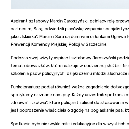
Aspirant sztabowy Marcin Jaroszyński, pełniący rolę prz
partnerem, Sarą, odwiedzili placówkę wsparcia specjalisty
jako „Iskierka”. Marcin i Sara są dumnymi członkami Ogni
Prewencji Komendy Miejskiej Policji w Szczecinie.
Podczas swej wizyty aspirant sztabowy Jaroszyński podziel
temat obowiązków, które realizuje w codziennej służbie. Nie
szkolenia psów policyjnych, dzięki czemu młodzi słuchacze m
Funkcjonariusz podjął również ważne zagadnienie dotyczą
spotykamy nieznane nam psy. Każdy uczestnik spotkania mi
„drzewa” i „żółwia”, które policjant zalecał do stosowania w
jest poproszenie właściciela o zgodę na pogłaskanie psa, 
Spotkanie było niezwykle miłe i edukacyjne dla wszystkich o