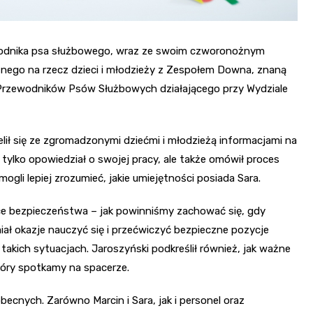
ewodnika psa służbowego, wraz ze swoim czworonożnym
cznego na rzecz dzieci i młodzieży z Zespołem Downa, znaną
wa Przewodników Psów Służbowych działającego przy Wydziale
ił się ze zgromadzonymi dziećmi i młodzieżą informacjami na
 tylko opowiedział o swojej pracy, ale także omówił proces
ogli lepiej zrozumieć, jakie umiejętności posiada Sara.
ce bezpieczeństwa – jak powinniśmy zachować się, gdy
ał okazje nauczyć się i przećwiczyć bezpieczne pozycje
 takich sytuacjach. Jaroszyński podkreślił również, jak ważne
który spotkamy na spacerze.
becnych. Zarówno Marcin i Sara, jak i personel oraz