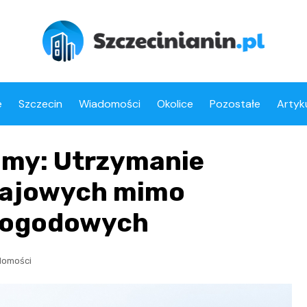
e
Szczecin
Wiadomości
Okolice
Pozostałe
Artyk
imy: Utrzymanie
krajowych mimo
pogodowych
domości