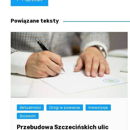
wpisu
Powiązane teksty
Aktualności
Drogi w powiecie
Inwestycje
Szczecin
Przebudowa Szczecińskich ulic