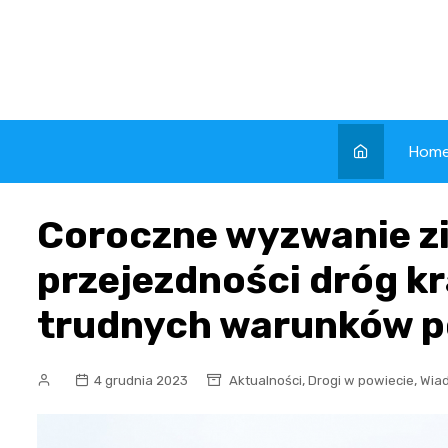
Skip
to
content
Hom
Coroczne wyzwanie z
przejezdności dróg 
trudnych warunków 
,
,
4 grudnia 2023
Aktualności
Drogi w powiecie
Wia