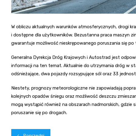
W obliczu aktualnych warunków atmosferycznych, drogi kraj
i dostępne dla użytkowników. Bezustanna praca maszyn zim
gwarantuje możliwość nieskrępowanego poruszania się po 
Generalna Dyrekcja Dróg Krajowych i Autostrad jest odpowi
informacji na ten temat. Aktualnie do utrzymania dróg w st
odśnieżające, dwa pojazdy rozsypujące sól oraz 33 jednost
Niestety, prognozy meteorologiczne nie zapowiadają popr
kolejnych opadów śniegu oraz możliwość deszczu zmiesza
mogą wystąpić również na obszarach nadmorskich, gdzie s
poruszanie się po drogach.
Nawigacja
Poprzedni