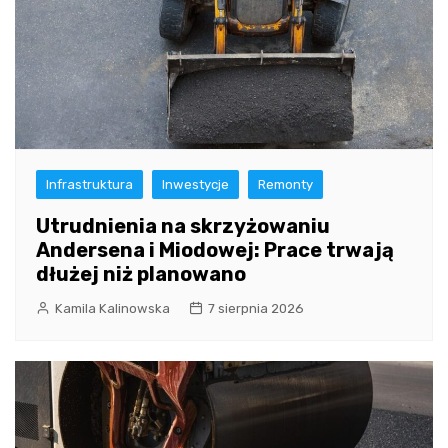
Infrastruktura
Inwestycje
Remonty
Utrudnienia na skrzyżowaniu
Andersena i Miodowej: Prace trwają
dłużej niż planowano
Kamila Kalinowska
7 sierpnia 2026