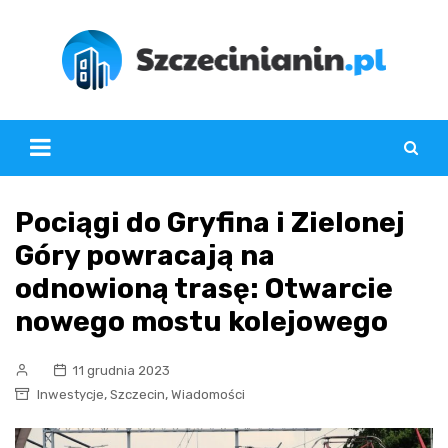
Skip
to
content
Pociągi do Gryfina i Zielonej
Góry powracają na
odnowioną trasę: Otwarcie
nowego mostu kolejowego
11 grudnia 2023
,
,
Inwestycje
Szczecin
Wiadomości