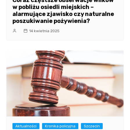
Coraz częstsze obserwacje wilków
w pobliżu osiedli miejskich –
alarmujące zjawisko czy naturalne
poszukiwanie pożywienia?
14 kwietnia 2025
Aktualności
Kronika policyjna
Szczecin