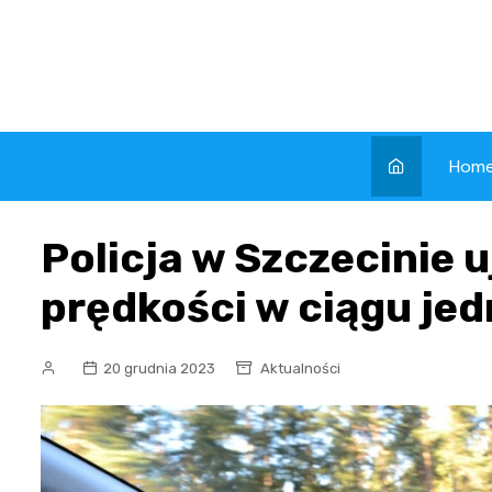
Skip
to
content
Hom
Policja w Szczecinie 
prędkości w ciągu je
20 grudnia 2023
Aktualności