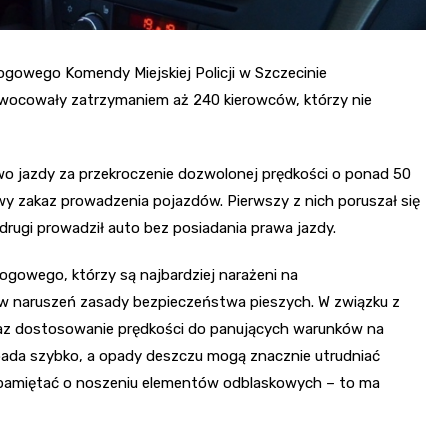
ogowego Komendy Miejskiej Policji w Szczecinie
aowocowały zatrzymaniem aż 240 kierowców, którzy nie
o jazdy za przekroczenie dozwolonej prędkości o ponad 50
y zakaz prowadzenia pojazdów. Pierwszy z nich poruszał się
ugi prowadził auto bez posiadania prawa jazdy.
gowego, którzy są najbardziej narażeni na
ków naruszeń zasady bezpieczeństwa pieszych. W związku z
raz dostosowanie prędkości do panujących warunków na
ada szybko, a opady deszczu mogą znacznie utrudniać
pamiętać o noszeniu elementów odblaskowych – to ma