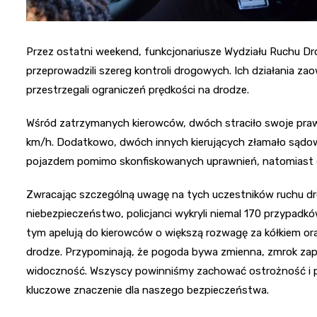
Przez ostatni weekend, funkcjonariusze Wydziału Ruchu Dr
przeprowadzili szereg kontroli drogowych. Ich działania z
przestrzegali ograniczeń prędkości na drodze.
Wśród zatrzymanych kierowców, dwóch straciło swoje praw
km/h. Dodatkowo, dwóch innych kierujących złamało sądow
pojazdem pomimo skonfiskowanych uprawnień, natomiast dr
Zwracając szczególną uwagę na tych uczestników ruchu dro
niebezpieczeństwo, policjanci wykryli niemal 170 przypad
tym apelują do kierowców o większą rozwagę za kółkiem o
drodze. Przypominają, że pogoda bywa zmienna, zmrok zap
widoczność. Wszyscy powinniśmy zachować ostrożność i 
kluczowe znaczenie dla naszego bezpieczeństwa.