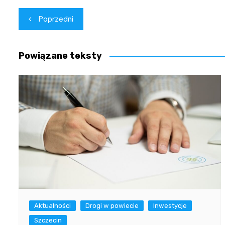
Nawigacja
Poprzedni
wpisu
Powiązane teksty
Aktualności
Drogi w powiecie
Inwestycje
Szczecin