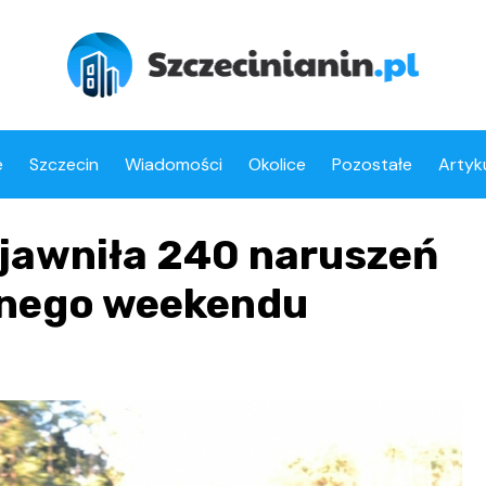
e
Szczecin
Wiadomości
Okolice
Pozostałe
Artyk
ujawniła 240 naruszeń
dnego weekendu