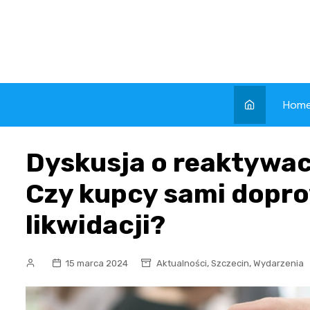
Skip
to
content
Hom
Dyskusja o reaktywac
Czy kupcy sami dopro
likwidacji?
,
,
15 marca 2024
Aktualności
Szczecin
Wydarzenia