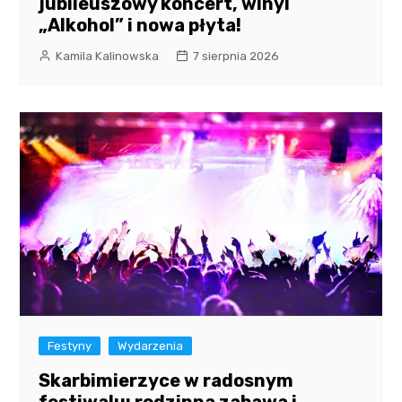
jubileuszowy koncert, winyl
„Alkohol” i nowa płyta!
Kamila Kalinowska
7 sierpnia 2026
Festyny
Wydarzenia
Skarbimierzyce w radosnym
festiwalu: rodzinna zabawa i