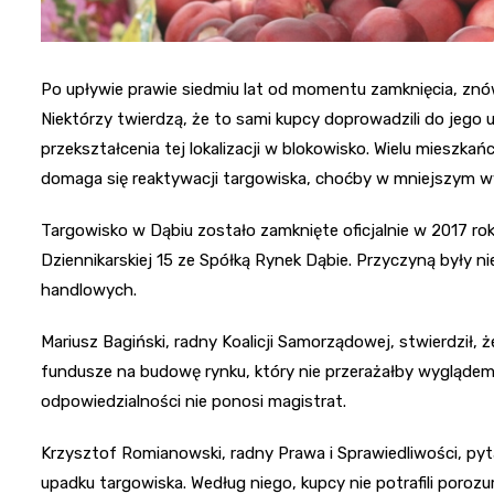
Po upływie prawie siedmiu lat od momentu zamknięcia, znów
Niektórzy twierdzą, że to sami kupcy doprowadzili do jego 
przekształcenia tej lokalizacji w blokowisko. Wielu miesz
domaga się reaktywacji targowiska, choćby w mniejszym w
Targowisko w Dąbiu zostało zamknięte oficjalnie w 2017 ro
Dziennikarskiej 15 ze Spółką Rynek Dąbie. Przyczyną były 
handlowych.
Mariusz Bagiński, radny Koalicji Samorządowej, stwierdził, ż
fundusze na budowę rynku, który nie przerażałby wyglądem. 
odpowiedzialności nie ponosi magistrat.
Krzysztof Romianowski, radny Prawa i Sprawiedliwości, pyt
upadku targowiska. Według niego, kupcy nie potrafili porozu