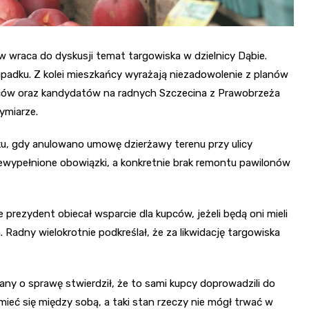
 wraca do dyskusji temat targowiska w dzielnicy Dąbie.
upadku. Z kolei mieszkańcy wyrażają niezadowolenie z planów
kańców oraz kandydatów na radnych Szczecina z Prawobrzeża
ymiarze.
ku, gdy anulowano umowę dzierżawy terenu przy ulicy
niewypełnione obowiązki, a konkretnie brak remontu pawilonów
e prezydent obiecał wsparcie dla kupców, jeżeli będą oni mieli
Radny wielokrotnie podkreślał, że za likwidację targowiska
any o sprawę stwierdził, że to sami kupcy doprowadzili do
mieć się między sobą, a taki stan rzeczy nie mógł trwać w