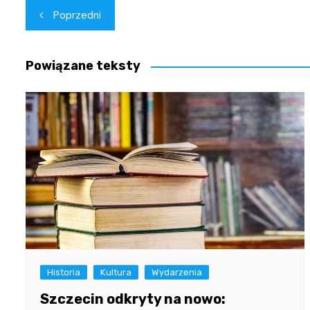
Nawigacja
Poprzedni
wpisu
Powiązane teksty
Historia
Kultura
Wydarzenia
Szczecin odkryty na nowo: