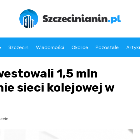
e
Szczecin
Wiadomości
Okolice
Pozostałe
Artyk
estowali 1,5 mln
e sieci kolejowej w
ecin