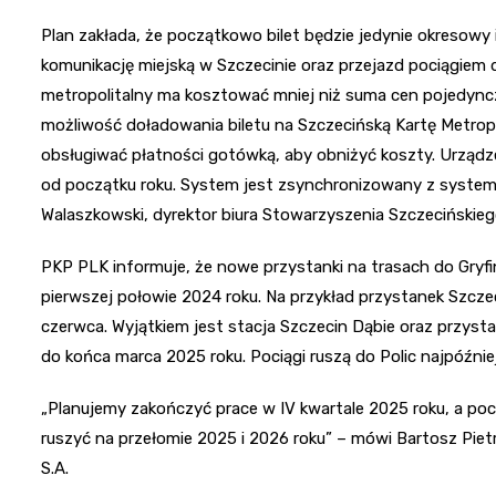
Plan zakłada, że początkowo bilet będzie jedynie okresowy
komunikację miejską w Szczecinie oraz przejazd pociągiem d
metropolitalny ma kosztować mniej niż suma cen pojedyncz
możliwość doładowania biletu na Szczecińską Kartę Metropol
obsługiwać płatności gotówką, aby obniżyć koszty. Urządz
od początku roku. System jest zsynchronizowany z system
Walaszkowski, dyrektor biura Stowarzyszenia Szczecińskieg
PKP PLK informuje, że nowe przystanki na trasach do Gryf
pierwszej połowie 2024 roku. Na przykład przystanek Szcze
czerwca. Wyjątkiem jest stacja Szczecin Dąbie oraz przyst
do końca marca 2025 roku. Pociągi ruszą do Polic najpóźniej
„Planujemy zakończyć prace w IV kwartale 2025 roku, a poci
ruszyć na przełomie 2025 i 2026 roku” – mówi Bartosz Piet
S.A.