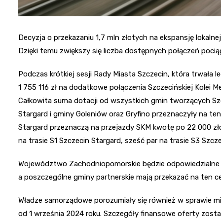
Decyzja o przekazaniu 1,7 mln złotych na ekspansję lokalne
Dzięki temu zwiększy się liczba dostępnych połączeń poci
Podczas krótkiej sesji Rady Miasta Szczecin, która trwała l
1 755 116 zł na dodatkowe połączenia Szczecińskiej Kolei Me
Całkowita suma dotacji od wszystkich gmin tworzących Szc
Stargard i gminy Goleniów oraz Gryfino przeznaczyły na te
Stargard przeznaczą na przejazdy SKM kwotę po 22 000 zło
na trasie S1 Szczecin Stargard, sześć par na trasie S3 Szcze
Województwo Zachodniopomorskie będzie odpowiedzialne 
a poszczególne gminy partnerskie mają przekazać na ten ce
Władze samorządowe porozumiały się również w sprawie mie
od 1 września 2024 roku. Szczegóły finansowe oferty zost