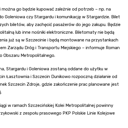
 i można go będzie kupować zależnie od potrzeb – np. na
o Goleniowa czy Stargardu i komunikację w Stargardzie. Bilet
ych biletów, aby zachęcić pasażerów do jego zakupu. Będzie
italną lub inne nośniki elektroniczne. Biletomaty nie będą
enia już są w Szczecinie i będą montowane na przystankach
em Zarządu Dróg i Transportu Miejskiego – informuje Roman
o Obszaru Metropolitalnego.
ina, Stargardu i Goleniowa zostaną oddane do użytku w
cin Łasztownia i Szczecin Dunikowo rozpoczną działanie od
anek Szczecin Zdroje, gdzie zakończenie prac planowane jest
.
ągi w ramach Szczecińskiej Kolei Metropolitalnej powinny
rzykowski z zespołu prasowego PKP Polskie Linie Kolejowe