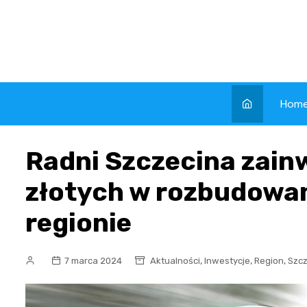
Skip
to
content
Hom
Radni Szczecina zainw
złotych w rozbudowani
regionie
,
,
,
7 marca 2024
Aktualności
Inwestycje
Region
Szcz