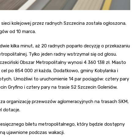
j sieci kolejowej przez radnych Szczecina została ogłoszona.
ągów od 10 marca.
edwie kilka minut, aż 20 radnych poparło decyzję o przekazaniu
tropolitalnej. Tylko jeden radny wstrzymał się od głosu.
zeciński Obszar Metropolitalny wynosi 4 360 138 zł. Miasto
n cel po 854 000 zł każda. Dodatkowo, gminy Kobylanka i
tych. Umożliwi to uruchomienie 14 par pociągów: cztery pary
cin Gryfino i cztery pary na trasie S2 Szczecin Goleniów.
za organizację przewozów aglomeracyjnych na trasach SKM,
l dotacje.
sięcznego biletu metropolitalnego, który będzie dostępny
aną ujawnione podczas wakacji.