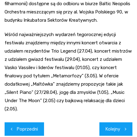
filharmonii) dostępne są do odbioru w biurze Baltic Neopolis
Orchestra mieszczącym się przy al. Wojska Polskiego 90, w
budynku Inkubatora Sektorów Kreatywnych.
Wśród najważniejszych wydarzeń tegorocznej edycji
festiwalu znajdziemy między innymi koncert otwarcia z
udziałem rezydentów Trio Legend (27.04), koncert mistrzów
z udziałem gwiazd festiwalu (29.04), koncert z udziałem
Vasko Vassilev i liderów festiwalu (01.05), czy koncert
finałowy pod tytułem „Metamorfozy” (3.05). W ofercie
dodatkowej „Maltówka” znajdziemy propozycje takie jak
„Silent Piano” (27/28.04), jogę dla zmysłów (1.05), „Music
Under The Moon” (2.05) czy bajkową relaksację dla dzieci
(2.05).
Nawigacja
Poprzedni
Kolejny