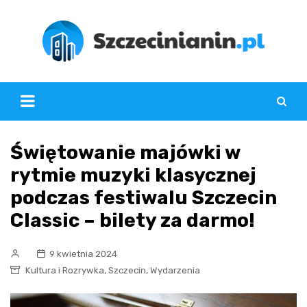
Skip
to
content
Świętowanie majówki w
rytmie muzyki klasycznej
podczas festiwalu Szczecin
Classic – bilety za darmo!
9 kwietnia 2024
,
,
Kultura i Rozrywka
Szczecin
Wydarzenia