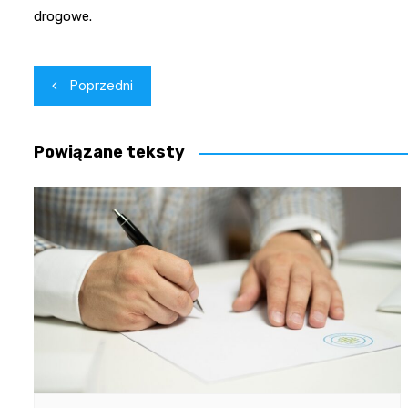
drogowe.
Nawigacja
Poprzedni
wpisu
Powiązane teksty