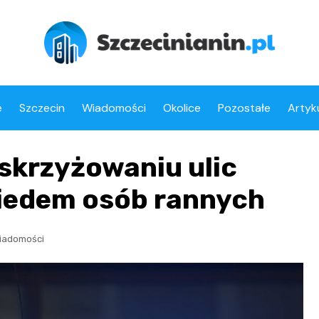
e
Szczecin
Wiadomości
Okolice
Pozostałe
Artyk
skrzyżowaniu ulic
 siedem osób rannych
iadomości