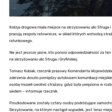
Kolizja drogowa miała miejsce na skrzyżowaniu ulic Struga i 
pracują zespoły ratownicze, w skład których wchodzą straż
ratunkowego.
Nie jest jeszcze jasne, kto ponosi odpowiedzialność za ten
na skrzyżowaniu ulic Struga i Gryfińskiej.
Tomasz Kubiak, rzecznik prasowy Komendanta Wojewódzkieg
zderzenia doszło pomiędzy autobusem komunikacji miejsk
osobę musieli uwolnić strażacy, gdyż była uwięziona w ro
siedem – informuje rzecznik.
Poszkodowane zostały cztery osoby podróżujące samoch
Skrzyżowanie, na którym nastąpił wypadek, jest teraz mie