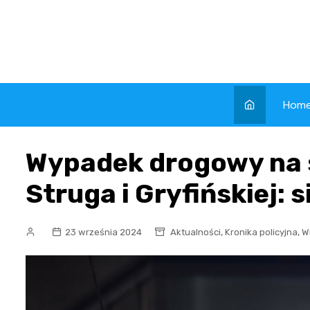
Skip
to
content
Hom
Wypadek drogowy na 
Struga i Gryfińskiej:
,
,
23 września 2024
Aktualności
Kronika policyjna
W